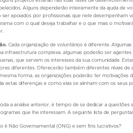
lguns projetos estarão nas suas fases de desenvolvimento
belecidos. Alguns dependerão inteiramente da ajuda de vo
 ser apoiados por profissionais que nele desempenham vár
rama com o qual deseja trabalhar e o que mais o motivar
r.
ão.
Cada organização de voluntários é diferente. Algumas
a infraestrutura complexa, algumas poderão ser agentes n
quenas, que servem os interesses da sua comunidade. Esta
lores diferentes. Oferecerão também diferentes níveis de 
a mesma forma, as organizações poderão ter motivações d
 estas diferenças e como elas se alinham com os seus pr
da a análise anterior, é tempo de se dedicar a questões 
ogramas que lhe interessam. A seguinte lista de perguntas 
o é Não Governamental (ONG) e sem fins lucrativos?