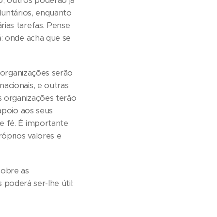
, outros poderão já
luntários, enquanto
ias tarefas. Pense
á: onde acha que se
 organizações serão
acionais, e outras
s organizações terão
apoio aos seus
e fé. É importante
óprios valores e
sobre as
poderá ser-lhe útil: