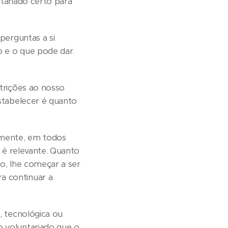
tariado certo para
perguntas a si
 e o que pode dar.
trições ao nosso
estabelecer é quanto
amente, em todos
o é relevante. Quanto
do, lhe começar a ser
a continuar a
, tecnológica ou
o voluntariado que o