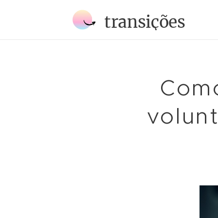
transições
Como
volun