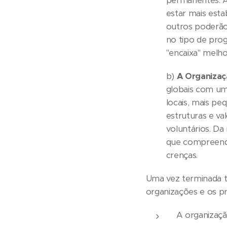
permanentes. A
estar mais esta
outros poderão
no tipo de prog
"encaixa" melho
b)
A Organizaç
globais com um
locais, mais pe
estruturas e va
voluntários. D
que compreenda
crenças.
Uma vez terminada to
organizações e os pr
A organizaçã