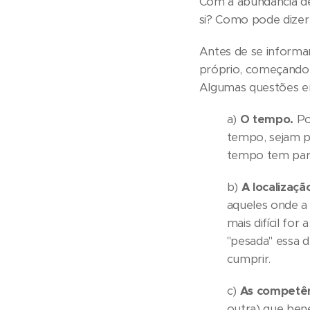
Com a abundância de
si? Como pode dizer 
Antes de se informa
próprio, começando 
Algumas questões em
a)
O tempo.
Po
tempo, sejam pr
tempo tem para 
b)
A localizaçã
aqueles onde a 
mais difícil fo
"pesada" essa 
cumprir.
c)
As competên
outra) que ben