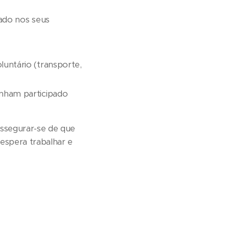
zado nos seus
untário (transporte,
nham participado
assegurar-se de que
espera trabalhar e