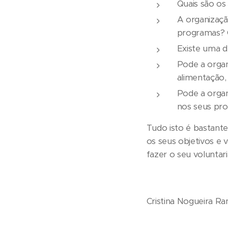
Quais são os
A organizaçã
programas? O
Existe uma d
Pode a organ
alimentação,
Pode a organ
nos seus pr
Tudo isto é bastante
os seus objetivos e 
fazer o seu voluntari
Cristina Nogueira R