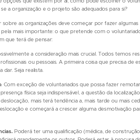
 opções que existem por aí, como pode escolher o volun
se a organização e o projeto são adequados para si?
r sobre as organizações deve começar por fazer algumas 
pela mais importante: o que pretende com o voluntariado
 que terá de pensar:
ssivelmente a consideração mais crucial. Todos temos res
ofissionais ou pessoais. A primeira coisa que precisa de 
dar. Seja realista.
o
. Com exceção de voluntariados que possa fazer remot
presença física seja indispensável, a questão da localizaçã
r a deslocação, mais terá tendência a, mais tarde ou mais ce
deslocação e começará a crescer alguma desmotivação par
cias.
Poderá ter uma qualificação (médica, de construção
eficiará grandemente os outros. Poderá estar à procura d