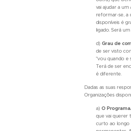
vai ajudar a um
reformar-se, a 
disponíveis é g
ligado. Será um
d)
Grau de co
de ser visto c
"vou quando e 
Terá de ser en
é diferente.
Dadas as suas respos
Organizações disponí
a)
O Programa
que vai querer 
curto ao longo 