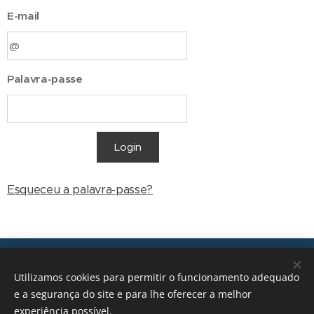
E-mail
Palavra-passe
Login
Esqueceu a palavra-passe?
Transições, 2026 © Todos os direitos reservados
Utilizamos cookies para permitir o funcionamento adequado
geral@transicoes.pt
e a segurança do site e para lhe oferecer a melhor
experiência possível.