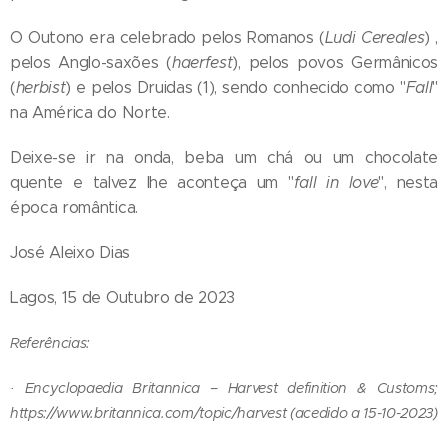
O Outono era celebrado pelos Romanos (
Ludi Cereales
) ,
pelos Anglo-saxões (
haerfest
), pelos povos Germânicos
(
herbist
) e pelos Druidas (1), sendo conhecido como "
Fall
"
na América do Norte.
Deixe-se ir na onda, beba um chá ou um chocolate
quente e talvez lhe aconteça um "
fall in love
", nesta
época romântica.
José Aleixo Dias
Lagos, 15 de Outubro de 2023
Referências:
·
Encyclopaedia Britannica – Harvest definition & Customs;
https://www.britannica.com/topic/harvest
(acedido a 15-10-2023)