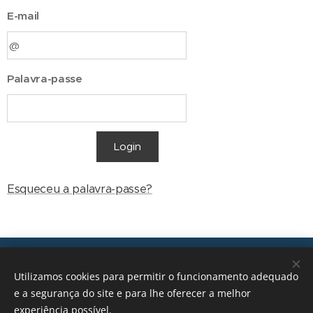
E-mail
Palavra-passe
Login
Esqueceu a palavra-passe?
Transições, 2026 © Todos os direitos reservados
Utilizamos cookies para permitir o funcionamento adequado
geral@transicoes.pt
e a segurança do site e para lhe oferecer a melhor
experiência possível.