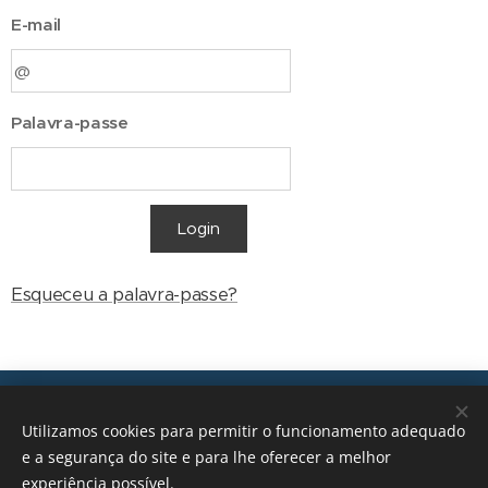
E-mail
Palavra-passe
Login
Esqueceu a palavra-passe?
Transições, 2026 © Todos os direitos reservados
Utilizamos cookies para permitir o funcionamento adequado
geral@transicoes.pt
e a segurança do site e para lhe oferecer a melhor
experiência possível.