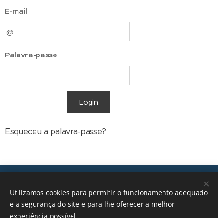
E-mail
Palavra-passe
Login
Esqueceu a palavra-passe?
Transições, 2026 © Todos os direitos reservados
Utilizamos cookies para permitir o funcionamento adequado
geral@transicoes.pt
e a segurança do site e para lhe oferecer a melhor
experiência possível.