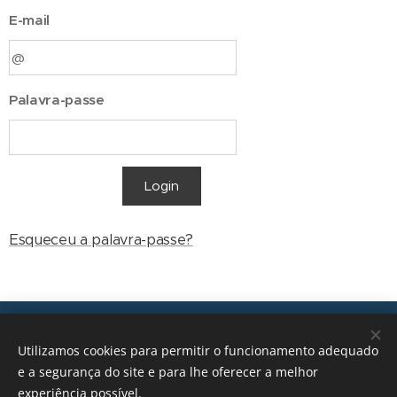
E-mail
Palavra-passe
Login
Esqueceu a palavra-passe?
Transições, 2026 © Todos os direitos reservados
Utilizamos cookies para permitir o funcionamento adequado
geral@transicoes.pt
e a segurança do site e para lhe oferecer a melhor
experiência possível.