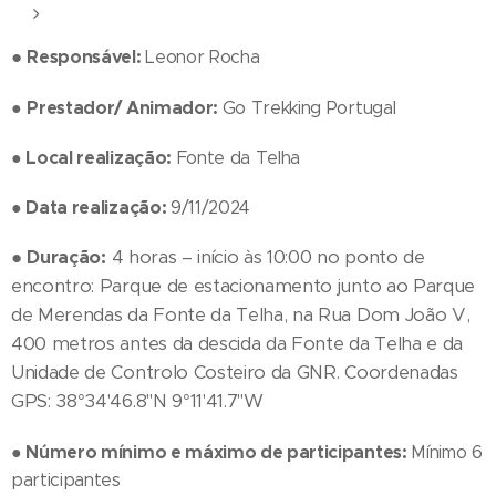
●
Responsável:
Leonor Rocha
Prestador/ Animador:
●
Go Trekking Portugal
●
Local realização:
Fonte da Telha
●
Data realização:
9/11/2024
●
Duração:
4 horas – início às 10:00 no ponto de
encontro: Parque de estacionamento junto ao Parque
de Merendas da Fonte da Telha, na Rua Dom João V,
400 metros antes da descida da Fonte da Telha e da
Unidade de Controlo Costeiro da GNR. Coordenadas
GPS: 38°34'46.8"N 9°11'41.7"W
●
Número mínimo e máximo de participantes:
Mínimo 6
participantes