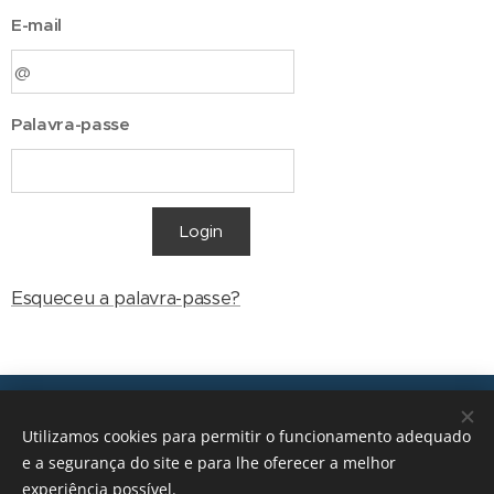
E-mail
Palavra-passe
Login
Esqueceu a palavra-passe?
Transições, 2026 © Todos os direitos reservados
Utilizamos cookies para permitir o funcionamento adequado
geral@transicoes.pt
e a segurança do site e para lhe oferecer a melhor
experiência possível.