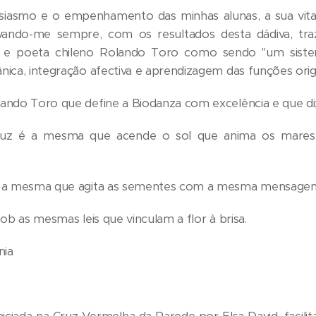
siasmo e o empenhamento das minhas alunas, a sua vital
vando-me sempre, com os resultados desta dádiva, traz
r e poeta chileno Rolando Toro como sendo "um sist
ca, integração afectiva e aprendizagem das funções origin
ndo Toro que define a Biodanza com excelência e que diz
uz é a mesma que acende o sol que anima os mares 
 a mesma que agita as sementes com a mesma mensagem 
ob as mesmas leis que vinculam a flor à brisa.
nia