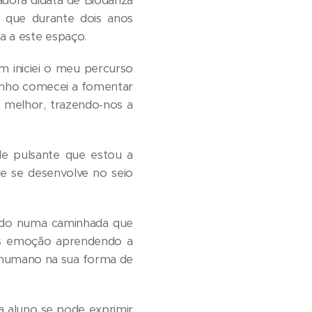
tadora didata de Biodanza
a que durante dois anos
a a este espaço.
m iniciei o meu percurso
minho comecei a fomentar
u melhor, trazendo-nos a
e pulsante que estou a
e se desenvolve no seio
judo numa caminhada que
mais emoção aprendendo a
r humano na sua forma de
 aluno se pode exprimir