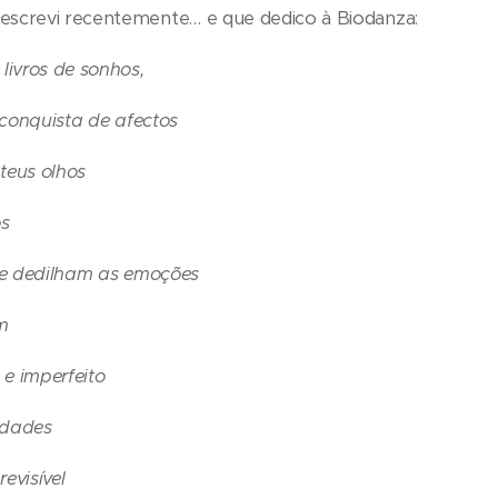
crevi recentemente… e que dedico à Biodanza:
ivros de sonhos,
 conquista de afectos
teus olhos
s
ue dedilham as emoções
m
e imperfeito
idades
evisível