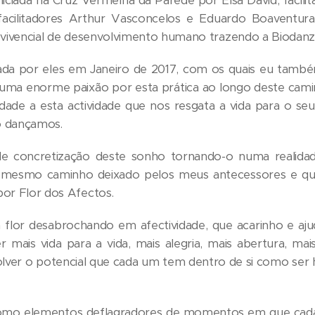
iciada na Cruz Vermelha da Parede por Elsa David, facili
facilitadores Arthur Vasconcelos e Eduardo Boaventur
 vivencial de desenvolvimento humano trazendo a Biodanz
ada por eles em Janeiro de 2017, com os quais eu també
 uma enorme paixão por esta prática ao longo deste ca
dade a esta actividade que nos resgata a vida para o se
to dançamos.
 concretização deste sonho tornando-o numa realidad
o mesmo caminho deixado pelos meus antecessores e qu
or Flor dos Afectos.
a flor desabrochando em afectividade, que acarinho e a
r mais vida para a vida, mais alegria, mais abertura, 
olver o potencial que cada um tem dentro de si como se
omo elementos deflagradores de momentos em que cada