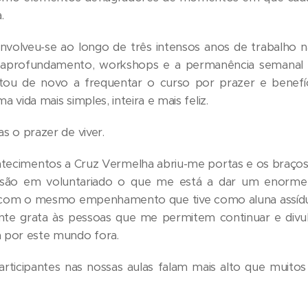
.
volveu-se ao longo de três intensos anos de trabalho n
de aprofundamento, workshops e a permanência semana
stou de novo a frequentar o curso por prazer e benefí
a vida mais simples, inteira e mais feliz.
s o prazer de viver.
tecimentos a Cruz Vermelha abriu-me portas e os braços 
isão em voluntariado o que me está a dar um enorme
com o mesmo empenhamento que tive como aluna assídua
te grata às pessoas que me permitem continuar e divulg
a por este mundo fora.
articipantes nas nossas aulas falam mais alto que muitos