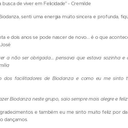
 busca de viver em Felicidade" - Cremilde
Biodanza, senti uma energia muito sincera e profunda, fi
nta e dois anos se pode nascer de novo… é o que aconte
 José
zer a não ser obrigada… pensava que estava sozinha e a
mília
ho dos facilitadores de Biodanza e como eu me sinto 
zer Biodanza neste grupo, saio sempre mais alegre e feliz
agradecimentos e também eu me sinto muito feliz por d
to dançamos.