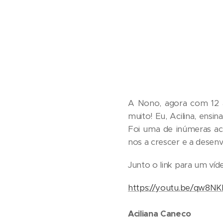
A Nono, agora com 12 a
muito! Eu, Acilina, ens
Foi uma de inúmeras act
nos a crescer e a desenv
Junto o link para um víd
https://youtu.be/qw8NK
Aciliana Caneco