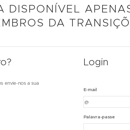
A DISPONÍVEL APENA
MBROS DA TRANSIÇ
ro?
Login
es envie-nos a sua
E-mail
Palavra-passe