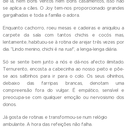
de lá, nem bons ventos nem bons casamentos, isso não
se aplica a cães. O Joy tem-nos proporcionado grandes
gargalhadas e toda a família o adora.
Enquanto cachorro, roeu mesas e cadeiras e aniquilou a
carpete da sala com tantos chichis e cocós mas,
lentamente, habituou-se à rotina de arejar três vezes por
dia. "Lindo menino, chichi é na rua!", a lenga-lenga diária.
Só se sente bem junto a nós e dá-nos afecto ilimitado.
Ternurento, encosta a cabecinha ao nosso peito e põe-
se aos saltinhos para ir para o colo. Os seus olhinhos,
debaixo das farripas brancas, denotam uma
compreensão fora do vulgar. É empático, sensível e
preocupa-se com qualquer emoção ou nervosismo dos
donos.
Já gosta de rotinas e transformou-se num relógio
ambulante. A hora das refeições não falha.