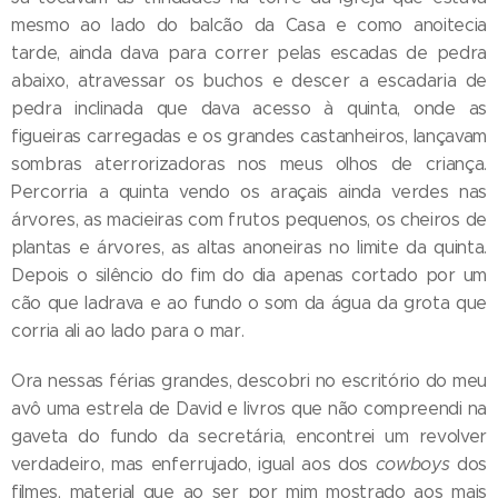
mesmo ao lado do balcão da Casa e como anoitecia
tarde, ainda dava para correr pelas escadas de pedra
abaixo, atravessar os buchos e descer a escadaria de
pedra inclinada que dava acesso à quinta, onde as
figueiras carregadas e os grandes castanheiros, lançavam
sombras aterrorizadoras nos meus olhos de criança.
Percorria a quinta vendo os araçais ainda verdes nas
árvores, as macieiras com frutos pequenos, os cheiros de
plantas e árvores, as altas anoneiras no limite da quinta.
Depois o silêncio do fim do dia apenas cortado por um
cão que ladrava e ao fundo o som da água da grota que
corria ali ao lado para o mar.
Ora nessas férias grandes, descobri no escritório do meu
avô uma estrela de David e livros que não compreendi na
gaveta do fundo da secretária, encontrei um revolver
verdadeiro, mas enferrujado, igual aos dos
cowboys
dos
filmes, material que ao ser por mim mostrado aos mais