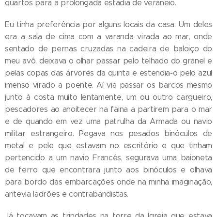
quartos para a prolongada estadia de veraneio.
Eu tinha preferência por alguns locais da casa. Um deles
era a sala de cima com a varanda virada ao mar, onde
sentado de pernas cruzadas na cadeira de baloiço do
meu avô, deixava o olhar passar pelo telhado do granel e
pelas copas das árvores da quinta e estendia-o pelo azul
imenso virado a poente. Aí via passar os barcos mesmo
junto à costa muito lentamente, um ou outro cargueiro,
pescadores ao anoitecer na faina a partirem para o mar
e de quando em vez uma patrulha da Armada ou navio
militar estrangeiro. Pegava nos pesados binóculos de
metal e pele que estavam no escritório e que tinham
pertencido a um navio Francês, segurava uma baioneta
de ferro que encontrara junto aos binóculos e olhava
para bordo das embarcações onde na minha imaginação,
antevia ladrões e contrabandistas.
Já tocavam as trindades na torre da Igreja que estava