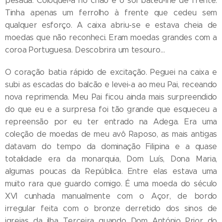
pesada. Coloquei-a no chão e o sol bateu-lhe de frente.
Tinha apenas um ferrolho à frente que cedeu sem
qualquer esforço. A caixa abriu-se e estava cheia de
moedas que não reconheci. Eram moedas grandes com a
coroa Portuguesa. Descobrira um tesouro…
O coração batia rápido de excitação. Peguei na caixa e
subi as escadas do balcão e levei-a ao meu Pai, receando
nova reprimenda. Meu Pai ficou ainda mais surpreendido
do que eu e a surpresa foi tão grande que esqueceu a
repreensão por eu ter entrado na Adega. Era uma
coleção de moedas de meu avô Raposo, as mais antigas
datavam do tempo da dominação Filipina e a quase
totalidade era da monarquia, Dom Luís, Dona Maria,
algumas poucas da República. Entre elas estava uma
muito rara que guardo comigo. É uma moeda do século
XVI cunhada manualmente com o Açor, de bordo
irregular feita com o bronze derretido dos sinos de
igrejas da ilha Terceira quando Dom António Prior do