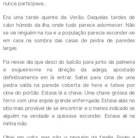
nunca participava…
Era uma tarde quente de Verão. Daquelas tardes de
calor húmido da ilha, onde tudo parece adormecer. Não
se via ninguém na rua e a população parecia esconder-se
em casa na sombra das casas de pedra de paredes
largas.
Foi nesse dia que desci do balcão para junto da palmeira
e esgueirei-me na direção da adega, apostado
definitivamente em lá entrar. Saltei para cima de uma
pedra saída na parede coberta de hera e tateei por
cima do portão. Estava lá a chave. Uma chave grossa de
ferro com uma argola grande enferrujada. Estava aliás no
sítio mais provável de se encontrar e o menos indicado se
alguém na verdade a quisesse esconder. Estava ali na
minha mão.
Olhei em volta, mas não vi ninguém da família. Rodei a