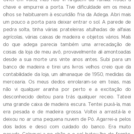
chave e empurrei a porta. Tive dificuldade em os meus
olhos se habituarem à escuridão fria da Adega. Abri mais
um pouco a porta para deixar entrar o sol. A parede de
pedra solta, tinha várias prateleiras atulhadas de alfaias
agrícolas, várias caixas de madeira e objetos vários. Maís
do que adega parecia também uma arrecadação de
coisas da loja de meu avô, provavelmente ali amontoadas
desde a sua morte uns vinte anos antes. Subi para um
banco de madeira e tirei uns livros velhos creio que da
contabilidade da loja, um almanaque de 1950, medidas da
mercearia. Os meus dedos enrolaram-se em teias, mas
não vi qualquer aranha por perto e a excitação do
desconhecido deitou para trás qualquer receio. Tateei
uma grande caixa de madeira escura. Tentei puxá-la, mas
era pesada e de madeira grossa. Voltei a arrastá-la e
deixou no ar uma pequena nuvem de Pó. Agarrei-a pelos
dois lados e desci com cuidado do banco. Era muito