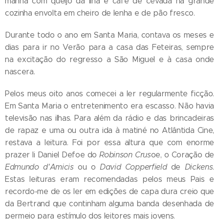
manhã com queijo da ilha e café de cevada na grande
cozinha envolta em cheiro de lenha e de pão fresco.
Durante todo o ano em Santa Maria, contava os meses e
dias para ir no Verão para a casa das Feteiras, sempre
na excitação do regresso a São Miguel e à casa onde
nascera.
Pelos meus oito anos comecei a ler regularmente ficção.
Em Santa Maria o entretenimento era escasso. Não havia
televisão nas ilhas. Para além da rádio e das brincadeiras
de rapaz e uma ou outra ida à matiné no Atlântida Cine,
restava a leitura. Foi por essa altura que com enorme
prazer li Daniel Defoe do
Robinson Crus
oe, o Coração de
Edmundo d'Amicis
ou o
David Copperfield
de
Dickens
.
Estas leituras eram recomendadas pelos meus Pais e
recordo-me de os ler em edições de capa dura creio que
da Bertrand que continham alguma banda desenhada de
permeio para estímulo dos leitores mais jovens.