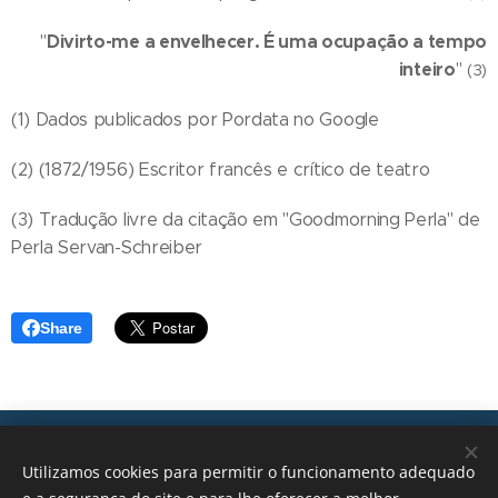
Divirto-me a envelhecer. É uma ocupação a tempo
"
inteiro
"
(3)
(1) Dados publicados por Pordata no Google
(2) (1872/1956) Escritor francês e crítico de teatro
(3) Tradução livre da citação em "Goodmorning Perla" de
Perla Servan-Schreiber
Share
Transições, 2026 © Todos os direitos reservados
Utilizamos cookies para permitir o funcionamento adequado
geral@transicoes.pt