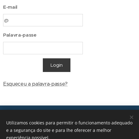
E-mail
Palavra-passe
Login
Esqueceu a palavra-passe?
Transições, 2026 © Todos os direitos reservados
Utilizamos cookies para permitir o funcionamento adequado
geral@transicoes.pt
e a segurança do site e para lhe oferecer a melhor
experiência possível.