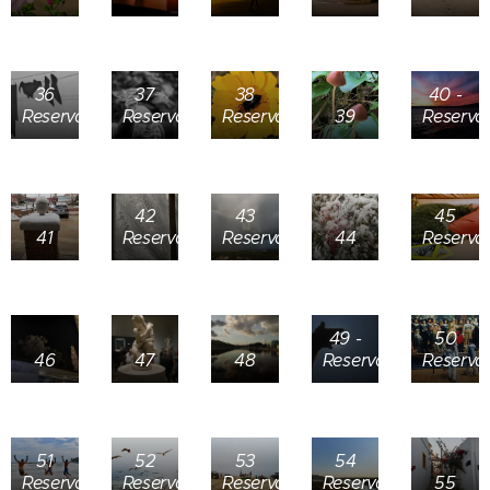
36
37
38
40 -
Reservada
Reservada
Reservada
39
Reserva
42
43
45
41
Reservada
Reservada
44
Reserva
49 -
50
46
47
48
Reservada
Reserva
51
52
53
54
Reservada
Reservada
Reservada
Reservada
55