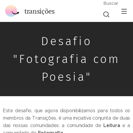
Buscar
transições
Desafio
"Fotografia com
Poesia"
Este desafio, que agora disponibilizamos para todos os
membros da Transições, é uma iniciativa conjunta de duas
Leitura
das nossas comunidades: a comunidade de
e a
Fotografia
comunidade de
.