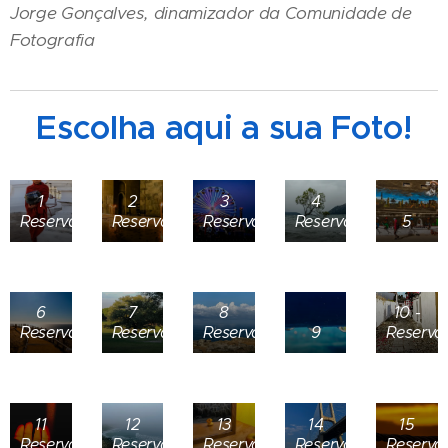
Jorge Gonçalves, dinamizador da Comunidade de
Fotografia
Escolha aqui a sua Foto!
1
2
3
4
Reservada
Reservada
Reservada
Reservada
5
6
7
8
10 -
Reservada
Reservada
Reservada
9
Reserva
11
12
13
14
15
Reservada
Reservada
Reservada
Reservada
Reserva