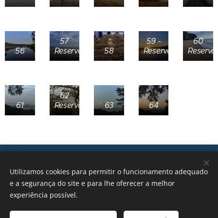
57
59 -
60
56
Reservada
58
Reservada
Reserva
62
61
Reservada
63
64
Transições, 2026 © Todos os direitos reservados
Utilizamos cookies para permitir o funcionamento adequado
geral@transicoes.pt
e a segurança do site e para lhe oferecer a melhor
experiência possível.
POLÍTICA DE PRIVACIDADE