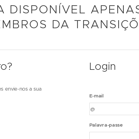
A DISPONÍVEL APENA
MBROS DA TRANSIÇ
ro?
Login
es envie-nos a sua
E-mail
Palavra-passe