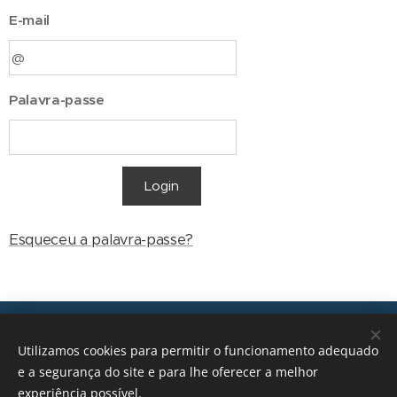
E-mail
Palavra-passe
Login
Esqueceu a palavra-passe?
Transições, 2026 © Todos os direitos reservados
Utilizamos cookies para permitir o funcionamento adequado
geral@transicoes.pt
e a segurança do site e para lhe oferecer a melhor
experiência possível.