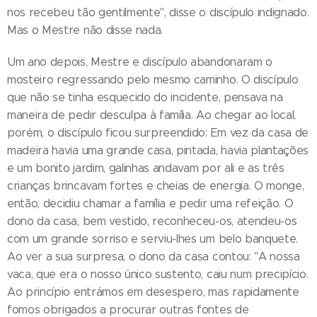
nos recebeu tão gentilmente", disse o discípulo indignado.
Mas o Mestre não disse nada.
Um ano depois, Mestre e discípulo abandonaram o
mosteiro regressando pelo mesmo caminho. O discípulo
que não se tinha esquecido do incidente, pensava na
maneira de pedir desculpa à família. Ao chegar ao local,
porém, o discípulo ficou surpreendido: Em vez da casa de
madeira havia uma grande casa, pintada, havia plantações
e um bonito jardim, galinhas andavam por ali e as três
crianças brincavam fortes e cheias de energia. O monge,
então, decidiu chamar a família e pedir uma refeição. O
dono da casa, bem vestido, reconheceu-os, atendeu-os
com um grande sorriso e serviu-lhes um belo banquete.
Ao ver a sua surpresa, o dono da casa contou: "A nossa
vaca, que era o nosso único sustento, caiu num precipício.
Ao princípio entrámos em desespero, mas rapidamente
fomos obrigados a procurar outras fontes de