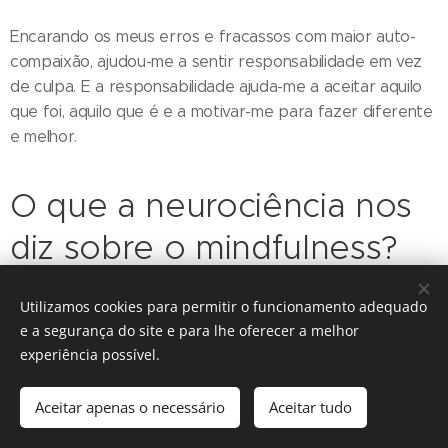
Encarando os meus erros e fracassos com maior auto-
compaixão, ajudou-me a sentir responsabilidade em vez
de culpa. E a responsabilidade ajuda-me a aceitar aquilo
que foi, aquilo que é e a motivar-me para fazer diferente
e melhor.
O que a neurociência nos
diz sobre o mindfulness?
A investigação indica que cerca de 50% do tempo em
Utilizamos cookies para permitir o funcionamento adequado
que estamos acordados, a nossa mente está a divagar e
e a segurança do site e para lhe oferecer a melhor
uma das razões porque isso acontece é porque o nosso
experiência possível.
cérebro tem uma rede de modo padrão. O conceito de
uma rede de modo padrão foi desenvolvido depois dos
Aceitar apenas o necessário
Aceitar tudo
investigadores inadvertidamente notarem níveis
surpreendentes de atividade cerebral em participantes